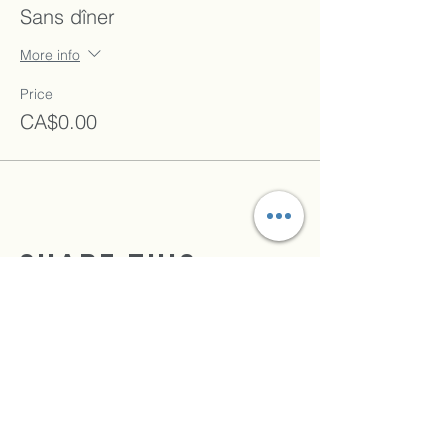
Sans dîner
More info
Price
CA$0.00
Share this
event
TRIUMPHANT FAITH